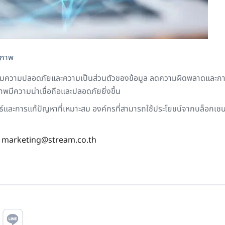
ขภาพ
มความปลอดภัยและความเป็นส่วนตัวของข้อมูล ลดความผิดพลาดและการทุจ
พมีความน่าเชื่อถือและปลอดภัยยิ่งขึ้น
ธ์และการแก้ปัญหาที่เหมาะสม องค์กรที่สามารถใช้ประโยชน์จากบล็อกเชน
ล
marketing@stream.co.th