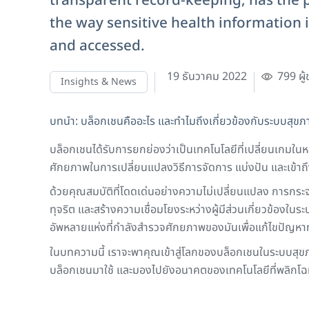
transparent record-keeping, has the 
the way sensitive health information
and accessed.
19 ธันวาคม 2022
799 ผู
Insights & News
บทนำ: บล็อกเชนคืออะไร และทำไมถึงเกี่ยวข้องกับระบบสุขภ
บล็อกเชนได้รับการยกย่องว่าเป็นเทคโนโลยีที่เปลี่ยนเกมในหล
ศักยภาพในการเปลี่ยนแปลงวิธีการจัดการ แบ่งปัน และเข้าถึ
ด้วยคุณสมบัติที่โดดเด่นอย่างความไม่เปลี่ยนแปลง การก
ทุจริต และสร้างความเชื่อมโยงระหว่างผู้มีส่วนเกี่ยวข้องในร
อัพหลายแห่งที่กำลังสำรวจศักยภาพของมันเพื่อแก้ไขปัญหาท
ในบทความนี้ เราจะพาคุณเข้าสู่โลกของบล็อกเชนในระบบสุข
บล็อกเชนมาใช้ และมองไปยังอนาคตของเทคโนโลยีที่พลิกโฉ