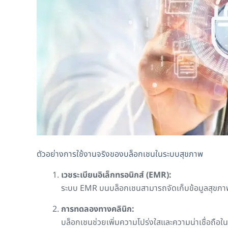
ตัวอย่างการใช้งานจริงของบล็อกเชนในระบบสุขภาพ
เวชระเบียนอิเล็กทรอนิกส์ (EMR):
ระบบ EMR บนบล็อกเชนสามารถจัดเก็บข้อมูลสุขภาพของผู
การทดลองทางคลินิก:
บล็อกเชนช่วยเพิ่มความโปร่งใสและความน่าเชื่อถื