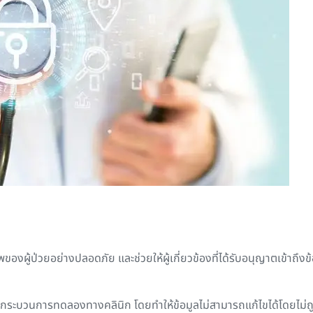
้ป่วยอย่างปลอดภัย และช่วยให้ผู้เกี่ยวข้องที่ได้รับอนุญาตเข้าถึงข้อม
อในกระบวนการทดลองทางคลินิก โดยทำให้ข้อมูลไม่สามารถแก้ไขได้โดยไม