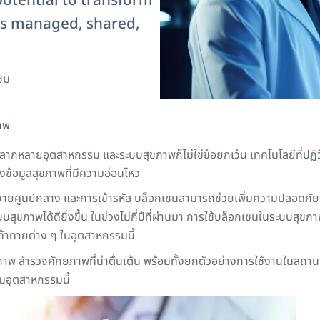
potential to transform
 is managed, shared,
้ชม
าพ
ากหลายอุตสาหกรรม และระบบสุขภาพก็ไม่ใช่ข้อยกเว้น เทคโนโลยีที่ปฏิวัต
งข้อมูลสุขภาพที่มีความอ่อนไหว
ระจายศูนย์กลาง และการเข้ารหัส บล็อกเชนสามารถช่วยเพิ่มความปลอดภ
ะบบสุขภาพได้ดียิ่งขึ้น ในช่วงไม่กี่ปีที่ผ่านมา การใช้บล็อกเชนในระบบสุ
้าทายต่าง ๆ ในอุตสาหกรรมนี้
ภาพ สำรวจศักยภาพที่น่าตื่นเต้น พร้อมทั้งยกตัวอย่างการใช้งานในสถ
มอุตสาหกรรมนี้