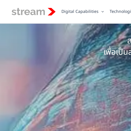
Skip
to
Digital Capabilities
Technolog
content
ส
เพื่อเป็