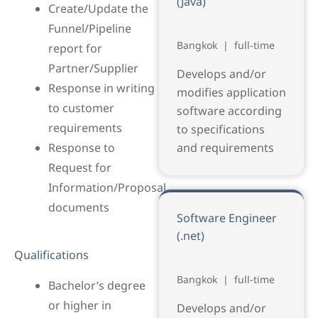
(Java)
Create/Update the
Funnel/Pipeline
Bangkok
|
full-time
report for
Partner/Supplier
Develops and/or
Response in writing
modifies application
to customer
software according
requirements
to specifications
Response to
and requirements
Request for
Information/Proposal
documents
Software Engineer
(.net)
Qualifications
Bangkok
|
full-time
Bachelor’s degree
or higher in
Develops and/or