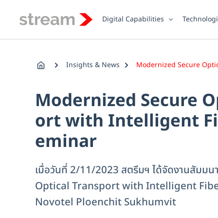
Skip
to
Digital Capabilities
Technolog
content
Insights & News
Modernized Secure Optica
Modernized Secure Op
ort with Intelligent F
eminar
เมื่อวันที่ 2/11/2023 สตรีมฯ ได้จัดงานสั
Optical Transport with Intelligent Fib
Novotel Ploenchit Sukhumvit