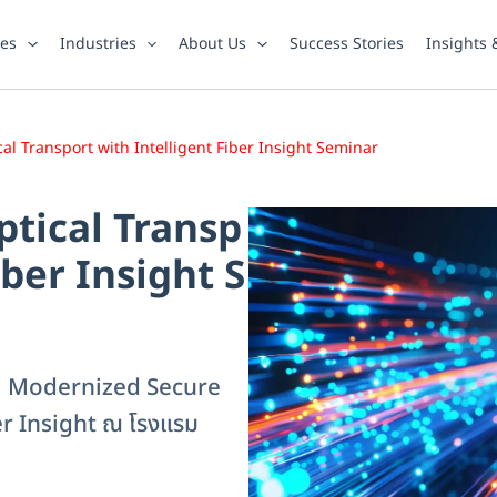
ies
Industries
About Us
Success Stories
Insights
l Transport with Intelligent Fiber Insight Seminar
tical Transp
iber Insight S
มมนา Modernized Secure
er Insight ณ โรงแรม