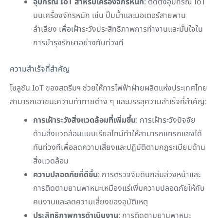
อุปกรณ์ IoT สำหรับเครื่องจักรหนัก
: ติดตั้งอุปกรณ์ IoT
บนเครื่องจักรหนัก เช่น ปั๊มน้ำและมอเตอร์สายพาน
ลำเลียง เพื่อเฝ้าระวังประสิทธิภาพการทำงานและมั่นใจใน
การบำรุงรักษาอย่างทันท่วงที
ความสำเร็จที่สำคัญ
โซลูชัน IoT ของสตรีมฯ ช่วยให้การไฟฟ้าฝ่ายผลิตแห่งประเทศไทย
สามารถเอาชนะความท้าทายต่าง ๆ และบรรลุความสำเร็จที่สำคัญ:
การเฝ้าระวังสิ่งแวดล้อมที่เพิ่มขึ้น
: การเฝ้าระวังปัจจัย
ด้านสิ่งแวดล้อมแบบเรียลไทม์ทำให้สามารถแทรกแซงได้
ทันท่วงทีเพื่อลดความเสี่ยงและปฏิบัติตามกฎระเบียบด้าน
สิ่งแวดล้อม
ความปลอดภัยที่ดีขึ้น
: การตรวจจับดินถล่มล่วงหน้าและ
การติดตามยานพาหนะเหมืองแร่เพิ่มความปลอดภัยให้กับ
คนงานและลดความเสี่ยงของอุบัติเหตุ
ประสิทธิภาพการดำเนินงาน
: การติดตามยานพาหนะ