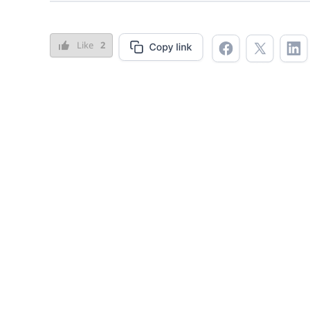
Like
2