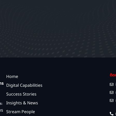
ติด
Home
การ
Digital Capabilities
Success Stories
Insights & News
ละ
าร
Stream People